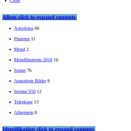
Close
Alben
click to expand contents
Astrofotos
66
Planeten
11
Mond
2
Mondfinsternis 2018
16
Sonne
76
Annotierte Bilder
8
Seestar S50
12
Teleskope
13
Allgemein
8
Identifikation
click to expand contents