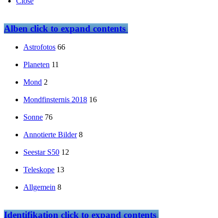
Close
Alben
click to expand contents
Astrofotos
66
Planeten
11
Mond
2
Mondfinsternis 2018
16
Sonne
76
Annotierte Bilder
8
Seestar S50
12
Teleskope
13
Allgemein
8
Identifikation
click to expand contents