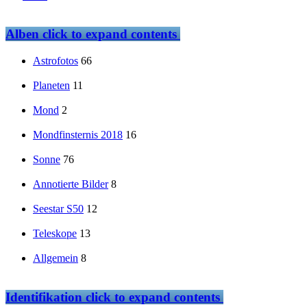
Alben
click to expand contents
Astrofotos
66
Planeten
11
Mond
2
Mondfinsternis 2018
16
Sonne
76
Annotierte Bilder
8
Seestar S50
12
Teleskope
13
Allgemein
8
Identifikation
click to expand contents