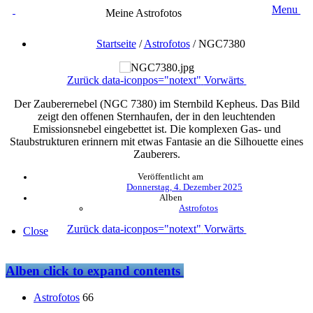
Menu
Meine Astrofotos
Startseite
/
Astrofotos
/
NGC7380
Zurück
data-iconpos="notext"
Vorwärts
Der Zauberernebel (NGC 7380) im Sternbild Kepheus. Das Bild
zeigt den offenen Sternhaufen, der in den leuchtenden
Emissionsnebel eingebettet ist. Die komplexen Gas- und
Staubstrukturen erinnern mit etwas Fantasie an die Silhouette eines
Zauberers.
Veröffentlicht am
Donnerstag, 4. Dezember 2025
Alben
Astrofotos
Zurück
data-iconpos="notext"
Vorwärts
Close
Alben
click to expand contents
Astrofotos
66