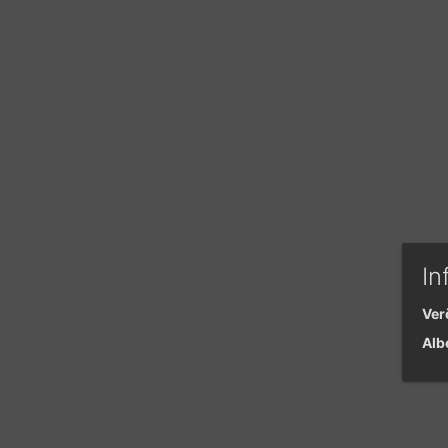
In
Ver
Alb