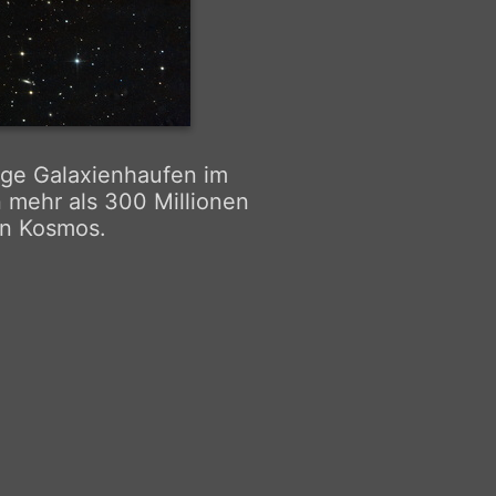
tige Galaxienhaufen im
n mehr als 300 Millionen
den Kosmos.