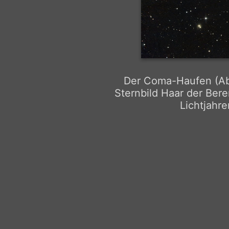
Der Coma-Haufen (Abel
Sternbild Haar der Bere
Lichtjahre