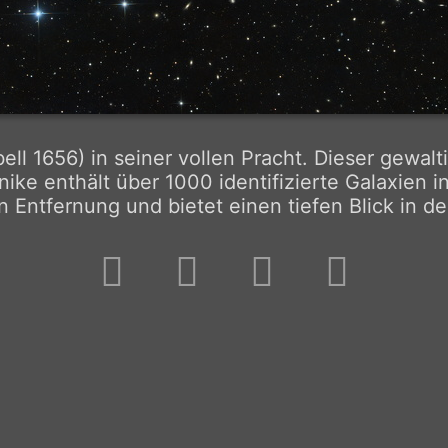
l 1656) in seiner vollen Pracht. Dieser gewal
nike enthält über 1000 identifizierte Galaxien i
n Entfernung und bietet einen tiefen Blick in 