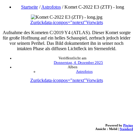
Startseite
/
Astrofotos
/
Komet C-2022 E3 (ZTF) - long
Zurück
data-iconpos="notext"
Vorwärts
Aufnahme des Kometen C/2019 Y4 (ATLAS). Dieser Komet sorgte
für große Hoffnung auf ein helles Schauspiel, zerbrach jedoch leider
vor seinem Perihel. Das Bild dokumentiert ihn in seiner noch
intakten Phase als diffusen Lichtfleck im Sternenfeld.
Veröffentlicht am
Donnerstag, 4. Dezember 2025
Alben
Astrofotos
Zurück
data-iconpos="notext"
Vorwärts
Powered by
Piwigo
Ansicht :
Mobil
|
Standard