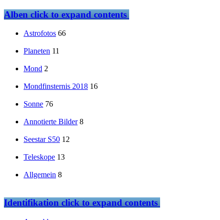
Alben
click to expand contents
Astrofotos
66
Planeten
11
Mond
2
Mondfinsternis 2018
16
Sonne
76
Annotierte Bilder
8
Seestar S50
12
Teleskope
13
Allgemein
8
Identifikation
click to expand contents