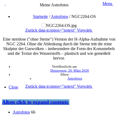
Menu
Meine Astrofotos
Startseite
/
Astrofotos
/
NGC2264-OS
Zurück
data-iconpos="notext"
Vorwärts
Eine sternlose ("ohne Sterne") Version der H-Alpha-Aufnahme von
NGC 2264. Ohne die Ablenkung durch die Sterne tritt die reine
Skulptur der Gaswolken – insbesondere die Form des Konusnebels
und die Textur des Wasserstoffs – plastisch und wie gemeißelt
hervor.
Veröffentlicht am
Donnerstag, 26. März 2026
Alben
Astrofotos
Zurück
data-iconpos="notext"
Vorwärts
Close
Alben
click to expand contents
Astrofotos
66