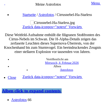
Menu
Meine Astrofotos
Startseite
/
Astrofotos
/
Cirrusnebel-Ha-Starless
Zurück
data-iconpos="notext"
Vorwärts
Diese Weitfeld-Aufnahme enthüllt die filigranen Stoßfronten des
Cirrus-Nebels im Schwan. Die H-Alpha-Details zeigen das
zerfaserte Leuchten dieses Supernova-Überrests, von der
Knochenhand bis zum Sturmvogel. Ein beeindruckendes Zeugnis
einer stellaren Explosion vor tausenden von Jahren.
Veröffentlicht am
Mittwoch, 4. Februar 2026
Alben
Astrofotos
Zurück
data-iconpos="notext"
Vorwärts
Close
Alben
click to expand contents
Astrofotos
66