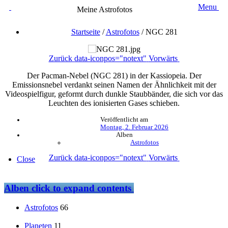
Menu
Meine Astrofotos
Startseite
/
Astrofotos
/
NGC 281
Zurück
data-iconpos="notext"
Vorwärts
Der Pacman-Nebel (NGC 281) in der Kassiopeia. Der
Emissionsnebel verdankt seinen Namen der Ähnlichkeit mit der
Videospielfigur, geformt durch dunkle Staubbänder, die sich vor das
Leuchten des ionisierten Gases schieben.
Veröffentlicht am
Montag, 2. Februar 2026
Alben
Astrofotos
Zurück
data-iconpos="notext"
Vorwärts
Close
Alben
click to expand contents
Astrofotos
66
Planeten
11