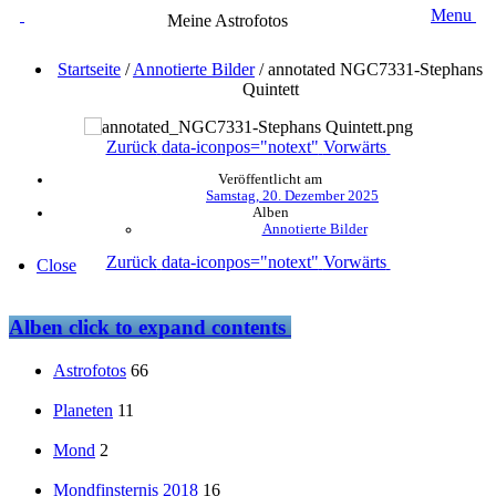
Menu
Meine Astrofotos
Startseite
/
Annotierte Bilder
/
annotated NGC7331-Stephans
Quintett
Zurück
data-iconpos="notext"
Vorwärts
Veröffentlicht am
Samstag, 20. Dezember 2025
Alben
Annotierte Bilder
Zurück
data-iconpos="notext"
Vorwärts
Close
Alben
click to expand contents
Astrofotos
66
Planeten
11
Mond
2
Mondfinsternis 2018
16