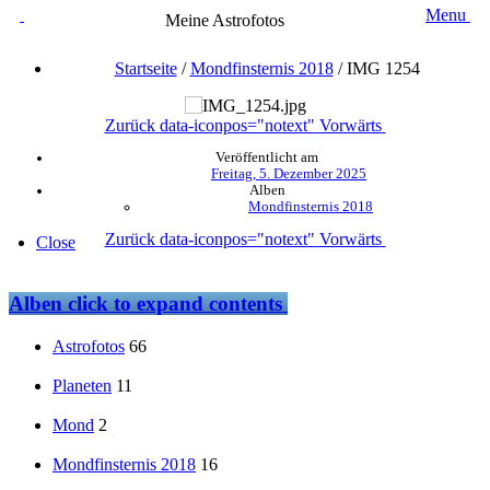
Menu
Meine Astrofotos
Startseite
/
Mondfinsternis 2018
/
IMG 1254
Zurück
data-iconpos="notext"
Vorwärts
Veröffentlicht am
Freitag, 5. Dezember 2025
Alben
Mondfinsternis 2018
Zurück
data-iconpos="notext"
Vorwärts
Close
Alben
click to expand contents
Astrofotos
66
Planeten
11
Mond
2
Mondfinsternis 2018
16