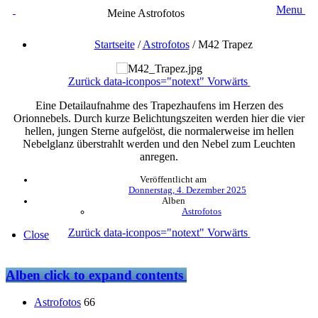
Menu
Meine Astrofotos
Startseite
/
Astrofotos
/
M42 Trapez
Zurück
data-iconpos="notext"
Vorwärts
Eine Detailaufnahme des Trapezhaufens im Herzen des
Orionnebels. Durch kurze Belichtungszeiten werden hier die vier
hellen, jungen Sterne aufgelöst, die normalerweise im hellen
Nebelglanz überstrahlt werden und den Nebel zum Leuchten
anregen.
Veröffentlicht am
Donnerstag, 4. Dezember 2025
Alben
Astrofotos
Zurück
data-iconpos="notext"
Vorwärts
Close
Alben
click to expand contents
Astrofotos
66