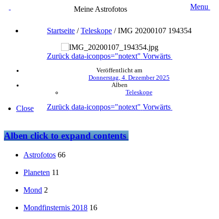
Menu
Meine Astrofotos
Startseite
/
Teleskope
/
IMG 20200107 194354
Zurück
data-iconpos="notext"
Vorwärts
Veröffentlicht am
Donnerstag, 4. Dezember 2025
Alben
Teleskope
Zurück
data-iconpos="notext"
Vorwärts
Close
Alben
click to expand contents
Astrofotos
66
Planeten
11
Mond
2
Mondfinsternis 2018
16