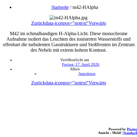
Startseite
/
m42-HAlpha
Zurück
data-iconpos="notext"
Vorwärts
M42 im schmalbandigen H-Alpha-Licht. Diese monochrome
Aufnahme isoliert das Leuchten des ionisierten Wasserstoffs und
offenbart die turbulenten Gasstrukturen und Stoßfronten im Zentrum
des Nebels mit extrem hohem Kontrast.
Veröffentlicht am
Freitag, 17. April 2026
Alben
Astrofotos
Zurück
data-iconpos="notext"
Vorwärts
Powered by
Piwigo
Ansicht :
Mobil
|
Standard