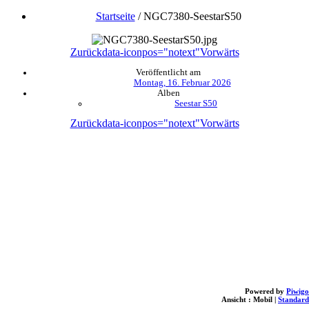
Startseite
/
NGC7380-SeestarS50
Zurück
data-iconpos="notext"
Vorwärts
Veröffentlicht am
Montag, 16. Februar 2026
Alben
Seestar S50
Zurück
data-iconpos="notext"
Vorwärts
Powered by
Piwigo
Ansicht :
Mobil
|
Standard