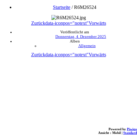
Startseite
/
R6M26524
Zurück
data-iconpos="notext"
Vorwärts
Veröffentlicht am
Donnerstag, 4. Dezember 2025
Alben
Allgemein
Zurück
data-iconpos="notext"
Vorwärts
Powered by
Piwigo
Ansicht :
Mobil
|
Standard