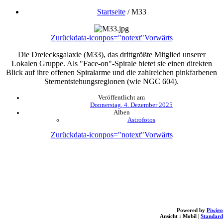
Startseite
/
M33
Zurück
data-iconpos="notext"
Vorwärts
Die Dreiecksgalaxie (M33), das drittgrößte Mitglied unserer
Lokalen Gruppe. Als "Face-on"-Spirale bietet sie einen direkten
Blick auf ihre offenen Spiralarme und die zahlreichen pinkfarbenen
Sternentstehungsregionen (wie NGC 604).
Veröffentlicht am
Donnerstag, 4. Dezember 2025
Alben
Astrofotos
Zurück
data-iconpos="notext"
Vorwärts
Powered by
Piwigo
Ansicht :
Mobil
|
Standard